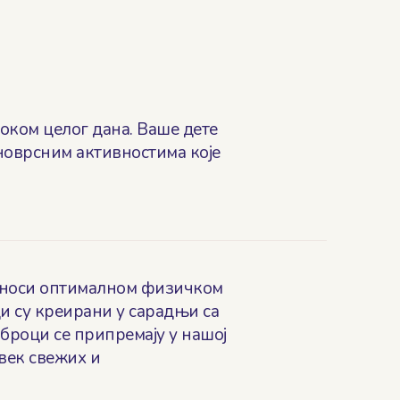
ком целог дана. Ваше дете
новрсним активностима које
иноси оптималном физичком
ци су креирани у сарадњи са
броци се припремају у нашој
век свежих и