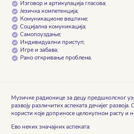
Изговор и артикулација гласова;
Језичка компетенција;
Комуникационе вештине;
Социјална комуникација;
Самопоуздање;
Индивидуални приступ;
Игре и забава;
Рано откривање проблема.
Музичке радионице за децу предшколског узра
развоју различитих аспеката дечијег развоја.
користи које доприносе целокупном расту и н
Ево неких значајних аспеката: