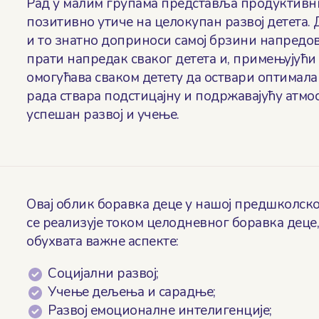
Рад у малим групама представља продуктивни
позитивно утиче на целокупан развој детета. Д
и то знатно доприноси самој брзини напредо
прати напредак сваког детета и, примењујућ
омогућава сваком детету да оствари оптимала
рада ствара подстицајну и подржавајућу атмос
успешан развој и учење.
Овај облик боравка деце у нашој предшколској
се реализује током целодневног боравка деце
обухвата важне аспекте:
Социјални развој;
Учење дељења и сарадње;
Развој емоционалне интелигенције;