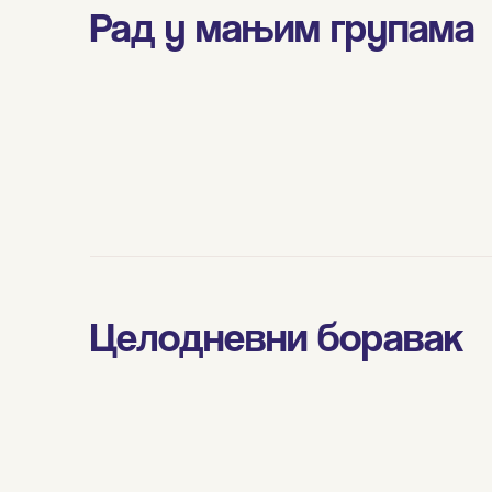
Рад у мањим групама
Целодневни боравак