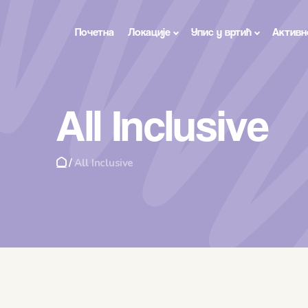
Почетна
Локације
Упис у вртић
Активн
All Inclusive
/
All Inclusive