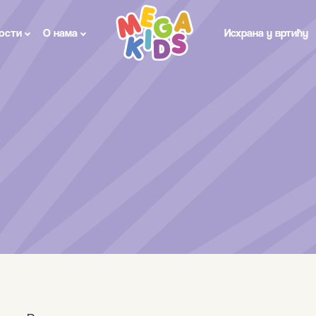
ости
О нама
Исхрана у вртићу