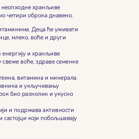
ве неопходне хранљиве
имо четири оброка днавено.
витаминима. Деца ће уживати
це, млеко, воће и други
енергију и хранљиве
 свеже воће, здраве семенке
теина, витамина и минерала.
ловника и укључивању
рок био разнолик и укусно
ији и подржава активности
ки састојци који побољшавају