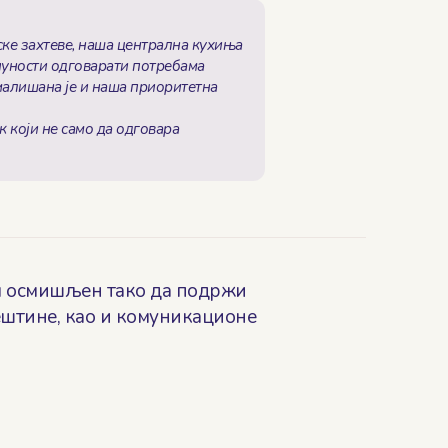
ске захтеве, наша централна кухиња
пуности одговарати потребама
малишана је и наша приоритетна
 који не само да одговара
м осмишљен тако да подржи
ештине, као и комуникационе