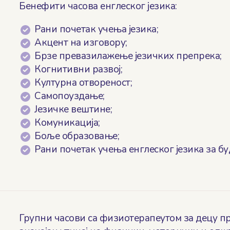
Бенефити часова енглеског језика:
Рани почетак учења језика;
Акцент на изговору;
Брзе превазилажење језичких препрека;
Когнитивни развој;
Културна отвореност;
Самопоуздање;
Језичке вештине;
Комуникација;
Боље образовање;
Рани почетак учења енглеског језика за бу
Групни часoви са физиотерапеутом за децу п