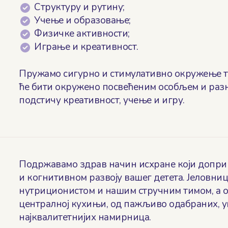
Структуру и рутину;
Учење и образовање;
Физичке активности;
Играње и креативност.
Пружамо сигурно и стимулативно окружење то
ће бити окружено посвећеним особљем и раз
подстичу креативност, учење и игру.
Подржавамо здрав начин исхране који допр
и когнитивном развоју вашег детета. Јеловни
нутриционистом и нашим стручним тимом, а о
централној кухињи, од пажљиво одабраних, у
најквалитетнијих намирница.