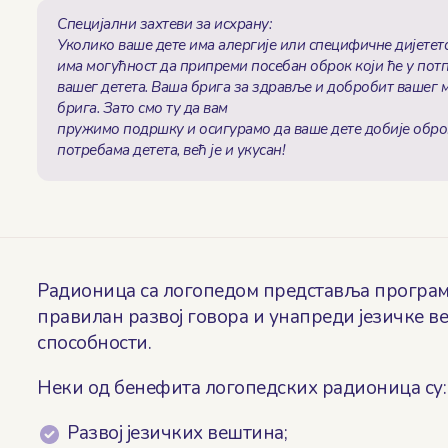
Специјални захтеви за исхрану:
Уколико ваше дете има алергије или специфичне дијетет
има могућност да припреми посебан оброк који ће у пот
вашег детета. Ваша брига за здравље и добробит вашег 
брига. Зато смо ту да вам
пружимо подршку и осигурамо да ваше дете добије оброк
потребама детета, већ је и укусан!
Радионица са логопедом представља програ
правилан развој говора и унапреди језичке в
способности.
Неки од бенефита логопедских радионица су:
Развој језичких вештина;