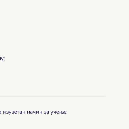
у;
а изузетан начин за учење