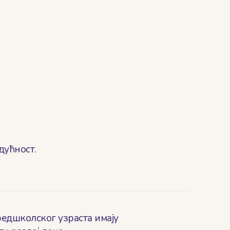
дућност.
редшколског узраста имају