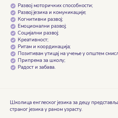
Развој моторичких способности;
Развој језика и комуникације;
Когнитивни развој;
Емоционални развој;
Социјални развој;
Креативност;
Ритам и координација;
Позитиван утицај на учење у општем смисл
Припрема за школу;
Радост и забава.
Школица енглеског језика за децу представљ
страног језика у раном узрасту.