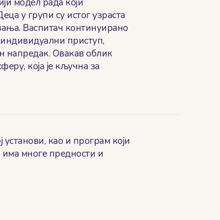
ји модел рада који
еца у групи су истог узраста
вања. Васпитач континуирано
и индивидуални приступ,
н напредак. Овакав облик
феру, која је кључна за
 установи, као и програм који
, има многе предности и