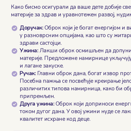
Како бисмо осигурали да ваше дете добије с
материје за здрав и уравнотежен развој, нуд
Доручак:
Оброк који је богат енергијом и 
у разноврсним опцијама, као што су житари
здрави састојци.
Ужина:
Лакши оброк осмишљен да допуни 
материје. Предложене намирнице укључују
и лагане закуске.
Ручак:
Главни оброк дана, богат извор про
Посебна пажња се посвећује креирање је
различитих типова намирница, како би об
припремљен.
Друга ужина:
Оброк који доприноси енерг
током дугог дана. У овој ужини нуде се ла
квалитет исхране код деце.