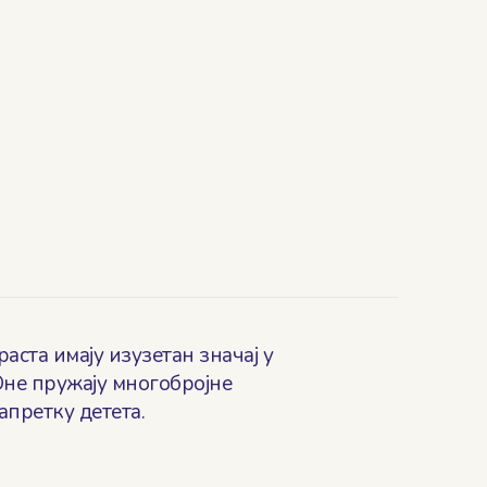
ста имају изузетан значај у
 Оне пружају многобројне
апретку детета.