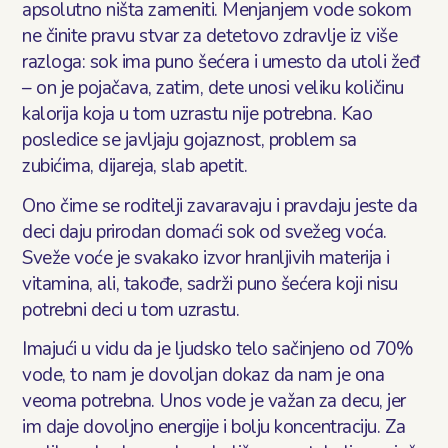
apsolutno ništa zameniti. Menjanjem vode sokom
ne činite pravu stvar za detetovo zdravlje iz više
razloga: sok ima puno šećera i umesto da utoli žeđ
– on je pojačava, zatim, dete unosi veliku količinu
kalorija koja u tom uzrastu nije potrebna. Kao
posledice se javljaju gojaznost, problem sa
zubićima, dijareja, slab apetit.
Ono čime se roditelji zavaravaju i pravdaju jeste da
deci daju prirodan domaći sok od svežeg voća.
Sveže voće je svakako izvor hranljivih materija i
vitamina, ali, takođe, sadrži puno šećera koji nisu
potrebni deci u tom uzrastu.
Imajući u vidu da je ljudsko telo sačinjeno od 70%
vode, to nam je dovoljan dokaz da nam je ona
veoma potrebna. Unos vode je važan za decu, jer
im daje dovoljno energije i bolju koncentraciju. Za