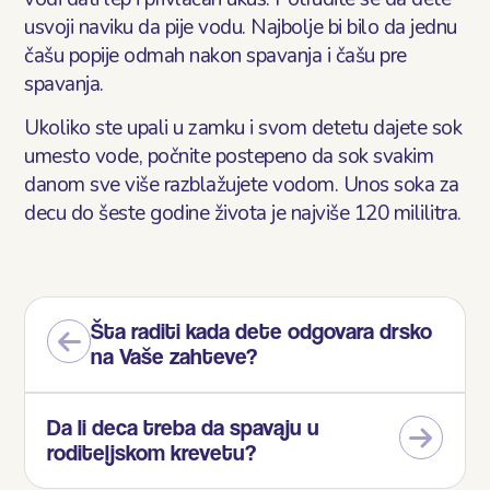
usvoji naviku da pije vodu. Najbolje bi bilo da jednu
čašu popije odmah nakon spavanja i čašu pre
spavanja.
Ukoliko ste upali u zamku i svom detetu dajete sok
umesto vode, počnite postepeno da sok svakim
danom sve više razblažujete vodom. Unos soka za
decu do šeste godine života je najviše 120 mililitra.
Šta raditi kada dete odgovara drsko
na Vaše zahteve?
Da li deca treba da spavaju u
roditeljskom krevetu?