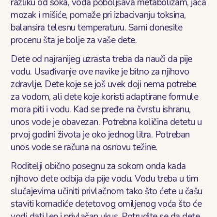
razliku od soka, voda poboljšava metabolizam, jača
mozak i mišiće, pomaže pri izbacivanju toksina,
balansira telesnu temperaturu. Sami donesite
procenu šta je bolje za vaše dete.
Dete od najranijeg uzrasta treba da nauči da pije
vodu. Usađivanje ove navike je bitno za njihovo
zdravlje. Dete koje se još uvek doji nema potrebe
za vodom, ali dete koje koristi adaptirane formule
mora piti i vodu. Kad se pređe na čvrstu ishranu,
unos vode je obavezan. Potrebna količina detetu u
prvoj godini života je oko jednog litra. Potreban
unos vode se računa na osnovu težine.
Roditelji obično posegnu za sokom onda kada
njihovo dete odbija da pije vodu. Vodu treba u tim
slučajevima učiniti privlačnom tako što ćete u čašu
staviti komadiće detetovog omiljenog voća što će
vodi dati lep i privlačan ukus. Potrudite se da dete