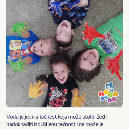
Блог
Контакт
Voda je jedina tečnost koja može utoliti žeđ i
nadoknaditi izgubljenu tečnost i ne može je