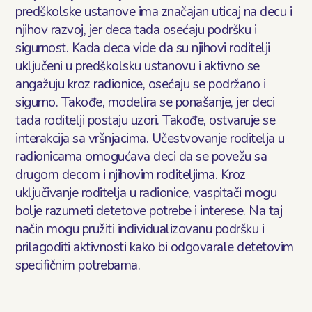
predškolske ustanove ima značajan uticaj na decu i
njihov razvoj, jer deca tada osećaju podršku i
sigurnost. Kada deca vide da su njihovi roditelji
uključeni u predškolsku ustanovu i aktivno se
angažuju kroz radionice, osećaju se podržano i
sigurno. Takođe, modelira se ponašanje, jer deci
tada roditelji postaju uzori. Takođe, ostvaruje se
interakcija sa vršnjacima. Učestvovanje roditelja u
radionicama omogućava deci da se povežu sa
drugom decom i njihovim roditeljima. Kroz
uključivanje roditelja u radionice, vaspitači mogu
bolje razumeti detetove potrebe i interese. Na taj
način mogu pružiti individualizovanu podršku i
prilagoditi aktivnosti kako bi odgovarale detetovim
specifičnim potrebama.