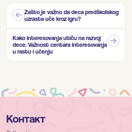
Zašto je važno da deca predškolskog
uzrasta uče kroz igru?
Kako interesovanja utiču na razvoj
dece: Važnost centara interesovanja
u rastu i učenju
Контакт