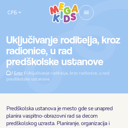
Почетна
Uključivanje roditelja, kroz
Локације
radionice, u rad
predškolske ustanove
Упис у вртић
/
Блог
/
Uključivanje roditelja, kroz radionice, u rad
Активности
predškolske ustanove
О нама
Исхрана у вртићу
Predškolska ustanova je mesto gde se unapred
planira vaspitno-obrazovni rad sa decom
Кутак за родитеље
predškolskog uzrasta. Planiranje, organizacija i