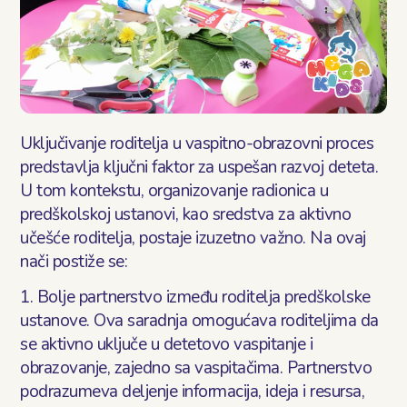
Uključivanje roditelja u vaspitno-obrazovni proces
predstavlja ključni faktor za uspešan razvoj deteta.
U tom kontekstu, organizovanje radionica u
predškolskoj ustanovi, kao sredstva za aktivno
učešće roditelja, postaje izuzetno važno. Na ovaj
nači postiže se:
1. Bolje partnerstvo između roditelja predškolske
ustanove. Ova saradnja omogućava roditeljima da
se aktivno uključe u detetovo vaspitanje i
obrazovanje, zajedno sa vaspitačima. Partnerstvo
podrazumeva deljenje informacija, ideja i resursa,