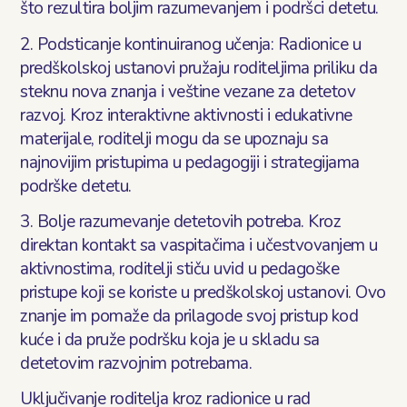
što rezultira boljim razumevanjem i podršci detetu.
2. Podsticanje kontinuiranog učenja: Radionice u
predškolskoj ustanovi pružaju roditeljima priliku da
steknu nova znanja i veštine vezane za detetov
razvoj. Kroz interaktivne aktivnosti i edukativne
materijale, roditelji mogu da se upoznaju sa
najnovijim pristupima u pedagogiji i strategijama
podrške detetu.
3. Bolje razumevanje detetovih potreba. Kroz
direktan kontakt sa vaspitačima i učestvovanjem u
aktivnostima, roditelji stiču uvid u pedagoške
pristupe koji se koriste u predškolskoj ustanovi. Ovo
znanje im pomaže da prilagode svoj pristup kod
kuće i da pruže podršku koja je u skladu sa
detetovim razvojnim potrebama.
Uključivanje roditelja kroz radionice u rad