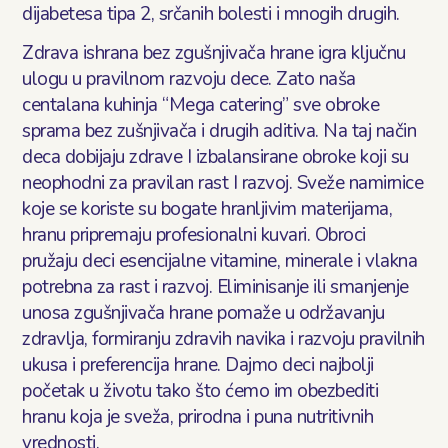
dijabetesa tipa 2, srčanih bolesti i mnogih drugih.
Zdrava ishrana bez zgušnjivača hrane igra ključnu
ulogu u pravilnom razvoju dece. Zato naša
centalana kuhinja “Mega catering” sve obroke
sprama bez zušnjivača i drugih aditiva. Na taj način
deca dobijaju zdrave I izbalansirane obroke koji su
neophodni za pravilan rast I razvoj. Sveže namirnice
koje se koriste su bogate hranljivim materijama,
hranu pripremaju profesionalni kuvari. Obroci
pružaju deci esencijalne vitamine, minerale i vlakna
potrebna za rast i razvoj. Eliminisanje ili smanjenje
unosa zgušnjivača hrane pomaže u održavanju
zdravlja, formiranju zdravih navika i razvoju pravilnih
ukusa i preferencija hrane. Dajmo deci najbolji
početak u životu tako što ćemo im obezbediti
hranu koja je sveža, prirodna i puna nutritivnih
vrednosti.