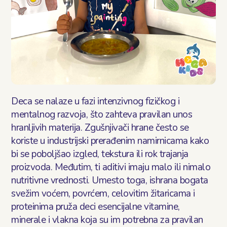
Deca se nalaze u fazi intenzivnog fizičkog i
mentalnog razvoja, što zahteva pravilan unos
hranljivih materija. Zgušnjivači hrane često se
koriste u industrijski prerađenim namirnicama kako
bi se poboljšao izgled, tekstura ili rok trajanja
proizvoda. Međutim, ti aditivi imaju malo ili nimalo
nutritivne vrednosti. Umesto toga, ishrana bogata
svežim voćem, povrćem, celovitim žitaricama i
proteinima pruža deci esencijalne vitamine,
minerale i vlakna koja su im potrebna za pravilan