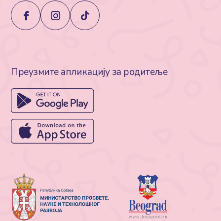
Преузмите апликацију за родитеље