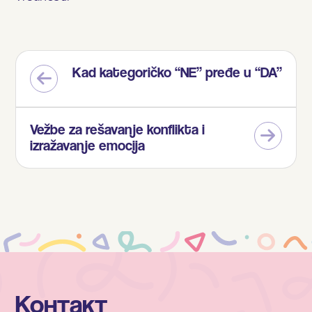
Kad kategoričko “NE” pređe u “DA”
Vežbe za rešavanje konflikta i
izražavanje emocija
Контакт