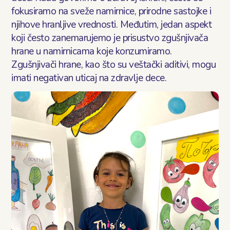
fokusiramo na sveže namirnice, prirodne sastojke i
Блог
njihove hranljive vrednosti. Međutim, jedan aspekt
koji često zanemarujemo je prisustvo zgušnjivača
Контакт
hrane u namirnicama koje konzumiramo.
Zgušnjivači hrane, kao što su veštački aditivi, mogu
imati negativan uticaj na zdravlje dece.