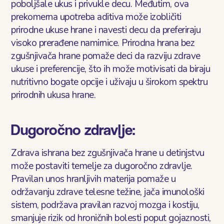
poboljšale ukus i privukle decu. Međutim, ova
prekomerna upotreba aditiva može izobličiti
prirodne ukuse hrane i navesti decu da preferiraju
visoko prerađene namirnice. Prirodna hrana bez
zgušnjivača hrane pomaže deci da razviju zdrave
ukuse i preferencije, što ih može motivisati da biraju
nutritivno bogate opcije i uživaju u širokom spektru
prirodnih ukusa hrane.
Dugoročno zdravlje:
Zdrava ishrana bez zgušnjivača hrane u detinjstvu
može postaviti temelje za dugoročno zdravlje.
Pravilan unos hranljivih materija pomaže u
održavanju zdrave telesne težine, jača imunološki
sistem, podržava pravilan razvoj mozga i kostiju,
smanjuje rizik od hroničnih bolesti poput gojaznosti,