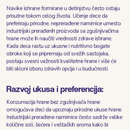
Navike ishrane formirane u detinjstvu često ostaju
prisutne tokom celog života. Učenje dece da
preferiraju prirodne, neprerađene namirnice umesto
industrijski prerađenih proizvoda sa zgušnjivačima
hrane može ih naučiti vrednosti zdrave ishrane.
Kada deca rastu uz ukusne i nutritivno bogate
obroke koji se pripremaju od svežih sastojaka,
postaju svesni važnosti kvalitetne hrane i više će
biti skloni izboru zdravih opcija i u budućnosti.
Razvoj ukusa i preferencija:
Konzumacija hrane bez zgušnjivača hrane
omogućava deci da upoznaju prirodne ukuse hrane.
Industrijski prerađene namirnice često sadrže velike
količine soli, šećera i veštačkih aroma kako bi