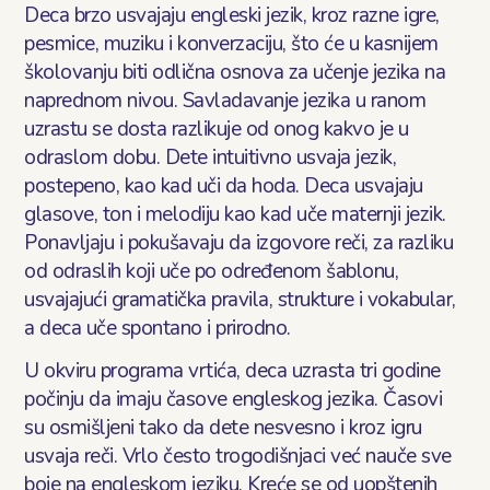
Deca brzo usvajaju engleski jezik, kroz razne igre,
pesmice, muziku i konverzaciju, što će u kasnijem
školovanju biti odlična osnova za učenje jezika na
naprednom nivou. Savladavanje jezika u ranom
uzrastu se dosta razlikuje od onog kakvo je u
odraslom dobu. Dete intuitivno usvaja jezik,
postepeno, kao kad uči da hoda. Deca usvajaju
glasove, ton i melodiju kao kad uče maternji jezik.
Ponavljaju i pokušavaju da izgovore reči, za razliku
od odraslih koji uče po određenom šablonu,
usvajajući gramatička pravila, strukture i vokabular,
a deca uče spontano i prirodno.
U okviru programa vrtića, deca uzrasta tri godine
počinju da imaju časove engleskog jezika. Časovi
su osmišljeni tako da dete nesvesno i kroz igru
usvaja reči. Vrlo često trogodišnjaci već nauče sve
boje na engleskom jeziku. Kreće se od uopštenih