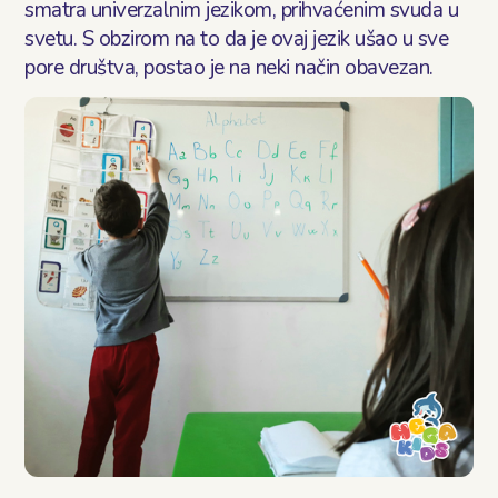
smatra univerzalnim jezikom, prihvaćenim svuda u
Блог
svetu. S obzirom na to da je ovaj jezik ušao u sve
pore društva, postao je na neki način obavezan.
Контакт