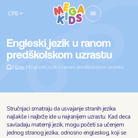
Почетна
Engleski jezik u ranom
Локације
predškolskom uzrastu
Упис у вртић
/
Блог
/
Engleski jezik u ranom predškolskom uzrastu
Активности
О нама
Stručnjaci smatraju da usvajanje stranih jezika
Исхрана у вртићу
najlakše i najbrže ide u najranijem uzrastu. Kad deca
savladaju maternji jezik, mogu početi sa učenjem
Кутак за родитеље
jednog stranog jezika, odnosno engleskog, koji se