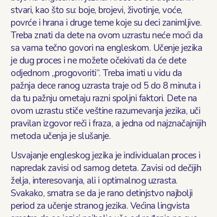
stvari, kao što su: boje, brojevi, životinje, voće,
povrće i hrana i druge teme koje su deci zanimljive.
Treba znati da dete na ovom uzrastu neće moći da
sa vama tečno govori na engleskom. Učenje jezika
je dug proces i ne možete očekivati da će dete
odjednom „progovoriti“. Treba imati u vidu da
pažnja dece ranog uzrasta traje od 5 do 8 minuta i
da tu pažnju ometaju razni spoljni faktori. Dete na
ovom uzrastu stiče veštine razumevanja jezika, uči
pravilan izgovor reči i fraza, a jedna od najznačajnijih
metoda učenja je slušanje.
Usvajanje engleskog jezika je individualan proces i
napredak zavisi od samog deteta. Zavisi od dečijih
želja, interesovanja, ali i optimalnog uzrasta.
Svakako, smatra se da je rano detinjstvo najbolji
period za učenje stranog jezika. Većina lingvista