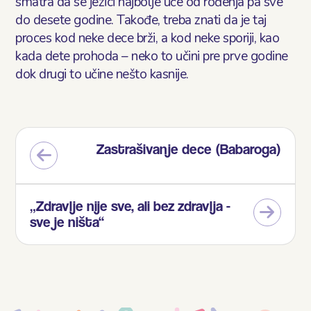
smatra da se jezici najbolje uče od rođenja pa sve
do desete godine. Takođe, treba znati da je taj
proces kod neke dece brži, a kod neke sporiji, kao
kada dete prohoda – neko to učini pre prve godine
dok drugi to učine nešto kasnije.
Zastrašivanje dece (Babaroga)
„Zdravlje nije sve, ali bez zdravlja -
sve je ništa“