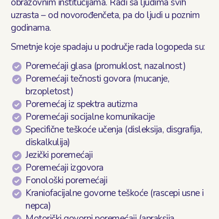
obrazovnim institucijama. Radi sa ljudima svih
uzrasta – od novorođenčeta, pa do ljudi u poznim
godinama.
Smetnje koje spadaju u područje rada logopeda su:
Poremećaji glasa (promuklost, nazalnost)
Poremećaji tečnosti govora (mucanje,
brzopletost)
Poremećaj iz spektra autizma
Poremećaji socijalne komunikacije
Specifične teškoće učenja (disleksija, disgrafija,
diskalkulija)
Jezički poremećaji
Poremećaji izgovora
Fonološki poremećaji
Kraniofacijalne govorne teškoće (rascepi usne i
nepca)
Motorički govorni poremećaji (apraksija,