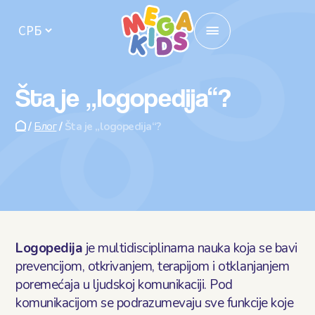
Почетна
Šta je „logopedija“?
Локације
/
Блог
/
Šta je „logopedija“?
Упис у вртић
Активности
О нама
Logopedija
je multidisciplinarna nauka koja se bavi
Исхрана у вртићу
prevencijom, otkrivanjem, terapijom i otklanjanjem
poremećaja u ljudskoj komunikaciji. Pod
Кутак за родитеље
komunikacijom se podrazumevaju sve funkcije koje