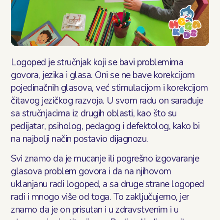
Logoped je stručnjak koji se bavi problemima
govora, jezika i glasa. Oni se ne bave korekcijom
pojedinačnih glasova, već stimulacijom i korekcijom
čitavog jezičkog razvoja. U svom radu on sarađuje
sa stručnjacima iz drugih oblasti, kao što su
pedijatar, psiholog, pedagog i defektolog, kako bi
na najbolji način postavio dijagnozu.
Svi znamo da je mucanje ili pogrešno izgovaranje
glasova problem govora i da na njihovom
uklanjanu radi logoped, a sa druge strane logoped
radi i mnogo više od toga. To zaključujemo, jer
znamo da je on prisutan i u zdravstvenim i u