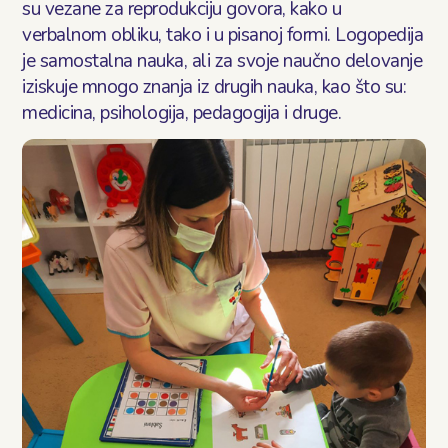
su vezane za reprodukciju govora, kako u
Блог
verbalnom obliku, tako i u pisanoj formi. Logopedija
je samostalna nauka, ali za svoje naučno delovanje
Контакт
iziskuje mnogo znanja iz drugih nauka, kao što su:
medicina, psihologija, pedagogija i druge.