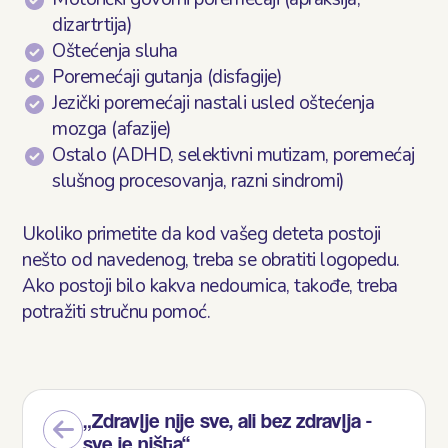
dizartrtija)
Oštećenja sluha
Poremećaji gutanja (disfagije)
Jezički poremećaji nastali usled oštećenja
mozga (afazije)
Ostalo (ADHD, selektivni mutizam, poremećaj
slušnog procesovanja, razni sindromi)
Ukoliko primetite da kod vašeg deteta postoji
nešto od navedenog, treba se obratiti logopedu.
Ako postoji bilo kakva nedoumica, takođe, treba
potražiti stručnu pomoć.
„Zdravlje nije sve, ali bez zdravlja -
sve je ništa“